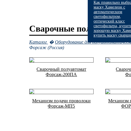
Как правильно выбр
маску Хамелеон с
автоматическим
светофильтром,
оптический класс
Сварочные полуавтоматы
светофильтра, купит
хорошую маску Хаме
купить маску сварщ
Каталог
�
Оборудование для полуавтоматическ
Форсаж (Россия)
Сварочный полуавтомат
Свароч
Форсаж-200ПА
Фо
Механизм подачи проволоки
Механизм 
Форсаж-МП5
ФОР