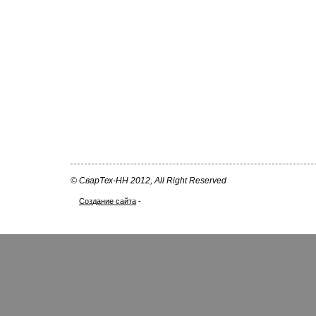
© СварТех-НН 2012, All Right Reserved
Создание сайта
-