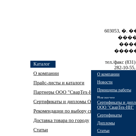
603053, �.
����
���
�����
тел./факс (831)
Каталог
282-10-55,
evx1
О компании
О компании
Новости
Прайс-листы и каталоги
Принципы работы
Партнеры ООО "СварТех-НН"
Вакансии
Сертификаты и дипломы ООО "СварТех-НН"
Сертификаты и дип
ООО "СварТех-НН"
Рекомендации по выбору сварочного оборудова
Сертификаты
Доставка товара по городу
Дипломы
Статьи
Статьи