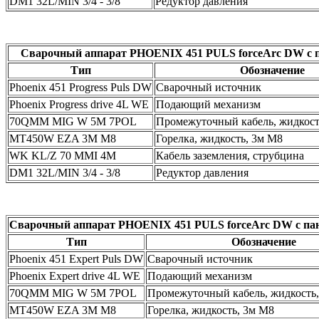
DM1 32L/MIN 3/4 - 3/8
Редуктор давления
Сварочный аппарат PHOENIX 451 PULS forceArc DW с п
Тип
Обозначение
Phoenix 451 Progress Puls DW
Сварочный источник
Phoenix Progress drive 4L WE
Подающий механизм
70QMM MIG W 5M 7POL
Промежуточный кабель, жидкость
MT450W EZA 3M M8
Горелка, жидкость, 3м М8
WK KL/Z 70 MMІ 4M
Кабель заземления, струбцина
DM1 32L/MIN 3/4 - 3/8
Редуктор давления
Сварочный аппарат PHOENIX 451 PULS forceArc DW с пане
Тип
Обозначение
Phoenix 451 Expert Puls DW
Сварочный источник
Phoenix Expert drive 4L WE
Подающий механизм
70QMM MIG W 5M 7POL
Промежуточный кабель, жидкость,
MT450W EZA 3M M8
Горелка, жидкость, 3м М8