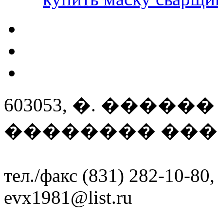
603053, �. ����
�������� ����
тел./факс (831) 282-10-80,
evx1981@list.ru