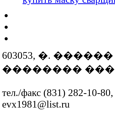
603053, �. ����
�������� ����
тел./факс (831) 282-10-80,
evx1981@list.ru